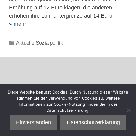
Erhöhung auf 12 Euro klagen, die anderen
erhöhen ihre Lohnuntergrenze auf 14 Euro
»
mehr
Kategorien
Aktuelle Sozialpolitik
Diese Website benutzt Cookies. Durch Nutzung dieser Website
stimmen Sie der Verwendung von Cookies zu. Weitere
Informationen zur Cookie-Nutzung finden Sie in der
Datenschutzerklärung.
Einverstanden
Datenschutzerklärung