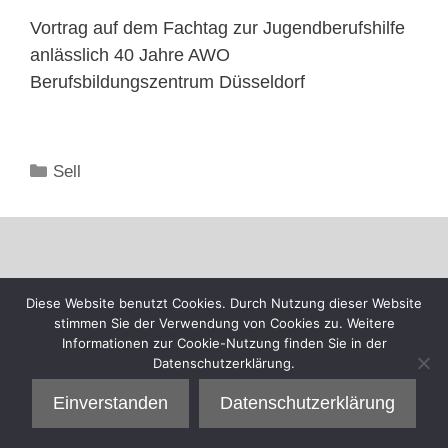
Vortrag auf dem Fachtag zur Jugendberufshilfe
anlässlich 40 Jahre AWO
Berufsbildungszentrum Düsseldorf
Kategorien
Sell
Diese Website benutzt Cookies. Durch Nutzung dieser Website
stimmen Sie der Verwendung von Cookies zu. Weitere
Informationen zur Cookie-Nutzung finden Sie in der
Datenschutzerklärung.
Einverstanden
Datenschutzerklärung