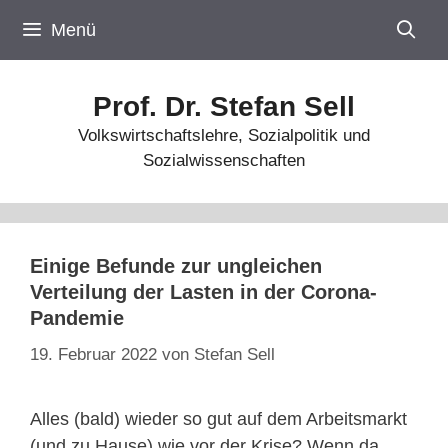
Zum
Menü
Inhalt
springen
Prof. Dr. Stefan Sell
Volkswirtschaftslehre, Sozialpolitik und
Sozialwissenschaften
Einige Befunde zur ungleichen
Verteilung der Lasten in der Corona-
Pandemie
19. Februar 2022
von
Stefan Sell
Alles (bald) wieder so gut auf dem Arbeitsmarkt
(und zu Hause) wie vor der Krise? Wenn da