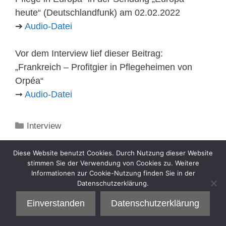
heute“ (Deutschlandfunk) am 02.02.2022
➔
Audio-Datei
Vor dem Interview lief dieser Beitrag:
„Frankreich – Profitgier in Pflegeheimen von
Orpéa“
➞
Audio-Datei
Kategorien
Interview
Diese Website benutzt Cookies. Durch Nutzung dieser Website
stimmen Sie der Verwendung von Cookies zu. Weitere
Informationen zur Cookie-Nutzung finden Sie in der
Datenschutzerklärung.
Einverstanden
Datenschutzerklärung