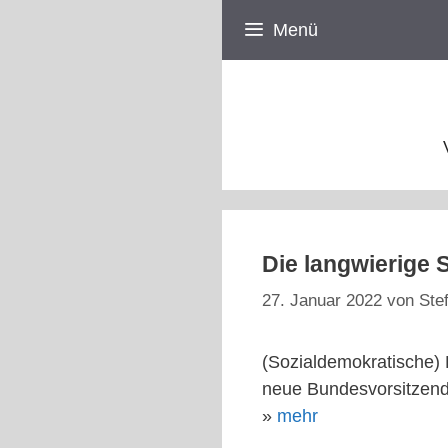
Zum
Menü
Inhalt
springen
Die langwierige 
27. Januar 2022
von
Ste
(Sozialdemokratische) 
neue Bundesvorsitzen
»
mehr