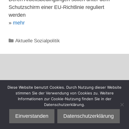
Schutzschirm einer EU-Richtlinie reguliert
werden
»
mehr
Kategorien
Aktuelle Sozialpolitik
Diese Website benutzt Cookies. Durch Nutzung dieser Website
stimmen Sie der Verwendung von Cookies zu. Weitere
Informationen zur Cookie-Nutzung finden Sie in der
Datenschutzerklärung.
Einverstanden
Datenschutzerklärung