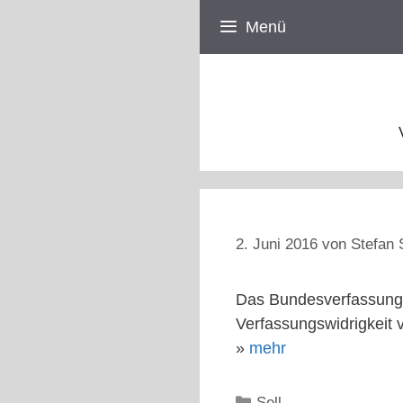
Zum
Menü
Inhalt
springen
2. Juni 2016
von
Stefan 
Das Bundesverfassungsg
Verfassungswidrigkeit 
»
mehr
Kategorien
Sell