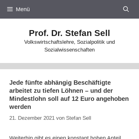
Zum
Menü
Inhalt
springen
Prof. Dr. Stefan Sell
Volkswirtschaftslehre, Sozialpolitik und
Sozialwissenschaften
Jede fünfte abhängig Beschäftigte
arbeitet zu tiefen Löhnen – und der
Mindestlohn soll auf 12 Euro angehoben
werden
21. Dezember 2021
von
Stefan Sell
Weiterhin gibt es einen konstant hohen Anteil