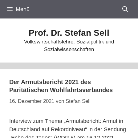
Zum
Menü
Inhalt
springen
Prof. Dr. Stefan Sell
Volkswirtschaftslehre, Sozialpolitik und
Sozialwissenschaften
Der Armutsbericht 2021 des
Paritätischen Wohlfahrtsverbandes
16. Dezember 2021
von
Stefan Sell
Interview zum Thema „Armutsbericht: Armut in
Deutschland auf Rekordniveau“ in der Sendung
„Echo des Tages“ (WDR 5) am 16.12.2021