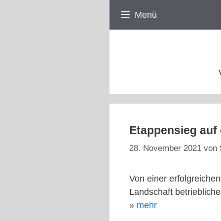
Zum
Menü
Inhalt
springen
Etappensieg auf
28. November 2021
von
Von einer erfolgreiche
Landschaft betrieblich
»
mehr