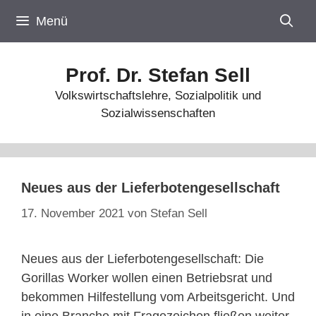
Zum
Menü
Inhalt
springen
Prof. Dr. Stefan Sell
Volkswirtschaftslehre, Sozialpolitik und
Sozialwissenschaften
Neues aus der Lieferbotengesellschaft
17. November 2021
von
Stefan Sell
Neues aus der Lieferbotengesellschaft: Die
Gorillas Worker wollen einen Betriebsrat und
bekommen Hilfestellung vom Arbeitsgericht. Und
in eine Branche mit Fragezeichen fließen weiter