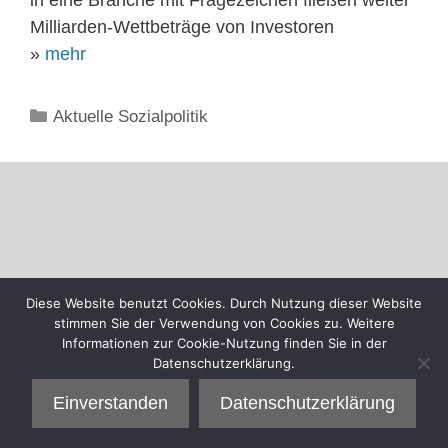
Milliarden-Wettbeträge von Investoren
»
mehr
Kategorien
Aktuelle Sozialpolitik
Diese Website benutzt Cookies. Durch Nutzung dieser Website
stimmen Sie der Verwendung von Cookies zu. Weitere
Informationen zur Cookie-Nutzung finden Sie in der
Datenschutzerklärung.
Einverstanden
Datenschutzerklärung