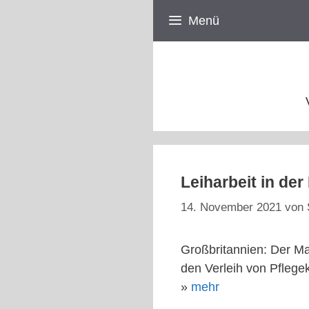
Zum
Menü
Inhalt
springen
Leiharbeit in de
14. November 2021
von
Großbritannien: Der Mark
den Verleih von Pflege
»
mehr