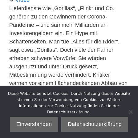
Lieferdienste wie „Gorillas“, „Flink“ und Co.
gehören zu den Gewinnern der Corona-
Pandemie – und sammeln Milliarden an
Investorengeldern ein. Ein Hype mit
Schattenseiten. Man tue „Alles für die Rider“,
sagt etwa „Gorillas“. Doch viele der Fahrer
erheben schwere Vorwürfe: Sie würden
ausgenutzt und unter Druck gesetzt,
Mitbestimmung werde verhindert. Kritiker
warnen vor einem flächendeckenden Abbau von
Arbeitnehmer-Rechten.
Diese Website benutzt Cookies. Durch Nutzung dieser Website
stimmen Sie der Verwendung von Cookies zu. Weitere
Informationen zur Cookie-Nutzung finden Sie in der
Kategorien
Interview
Datenschutzerklärung.
Einverstanden
Datenschutzerklärung