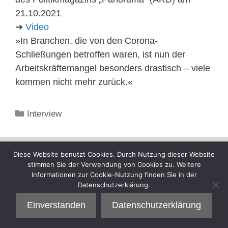
21.10.2021
➔
Video
»In Branchen, die von den Corona-
Schließungen betroffen waren, ist nun der
Arbeitskräftemangel besonders drastisch – viele
kommen nicht mehr zurück.«
Kategorien
Interview
Diese Website benutzt Cookies. Durch Nutzung dieser Website
stimmen Sie der Verwendung von Cookies zu. Weitere
Informationen zur Cookie-Nutzung finden Sie in der
Datenschutzerklärung.
Einverstanden
Datenschutzerklärung