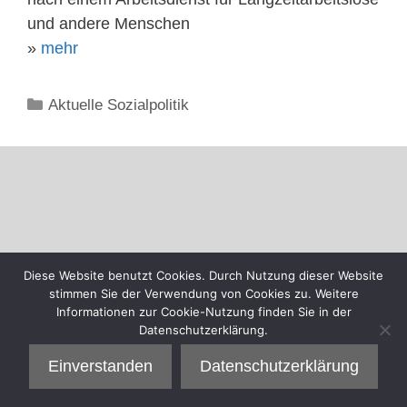
und andere Menschen
»
mehr
Kategorien
Aktuelle Sozialpolitik
Diese Website benutzt Cookies. Durch Nutzung dieser Website
stimmen Sie der Verwendung von Cookies zu. Weitere
Informationen zur Cookie-Nutzung finden Sie in der
Datenschutzerklärung.
Einverstanden
Datenschutzerklärung