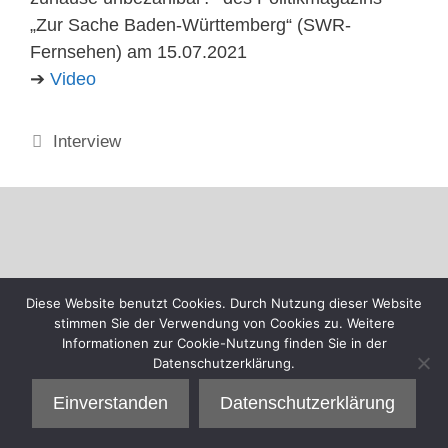
„Zur Sache Baden-Württemberg“ (SWR-
Fernsehen) am 15.07.2021
➔
Video
Kategorien
Interview
Diese Website benutzt Cookies. Durch Nutzung dieser Website
stimmen Sie der Verwendung von Cookies zu. Weitere
Informationen zur Cookie-Nutzung finden Sie in der
Datenschutzerklärung.
Einverstanden
Datenschutzerklärung