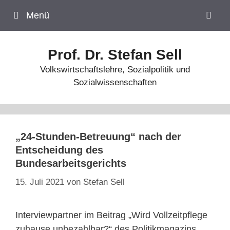
Zum
Menü
Inhalt
springen
Prof. Dr. Stefan Sell
Volkswirtschaftslehre, Sozialpolitik und
Sozialwissenschaften
„24-Stunden-Betreuung“ nach der
Entscheidung des
Bundesarbeitsgerichts
15. Juli 2021
von
Stefan Sell
Interviewpartner im Beitrag „Wird Vollzeitpflege
zuhause unbezahlbar?“ des Politikmagazins