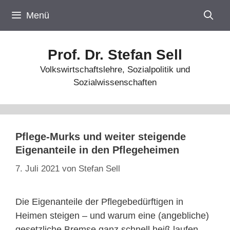
Zum
Menü
Inhalt
springen
Prof. Dr. Stefan Sell
Volkswirtschaftslehre, Sozialpolitik und
Sozialwissenschaften
Pflege-Murks und weiter steigende
Eigenanteile in den Pflegeheimen
7. Juli 2021
von
Stefan Sell
Die Eigenanteile der Pflegebedürftigen in
Heimen steigen – und warum eine (angebliche)
gesetzliche Bremse ganz schnell heiß laufen