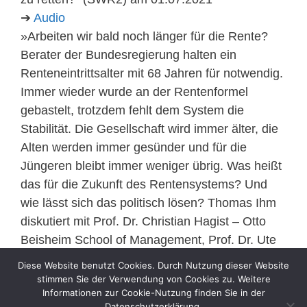
➔
Audio
»Arbeiten wir bald noch länger für die Rente?
Berater der Bundesregierung halten ein
Renteneintrittsalter mit 68 Jahren für notwendig.
Immer wieder wurde an der Rentenformel
gebastelt, trotzdem fehlt dem System die
Stabilität. Die Gesellschaft wird immer älter, die
Alten werden immer gesünder und für die
Jüngeren bleibt immer weniger übrig. Was heißt
das für die Zukunft des Rentensystems? Und
wie lässt sich das politisch lösen? Thomas Ihm
diskutiert mit Prof. Dr. Christian Hagist – Otto
Beisheim School of Management, Prof. Dr. Ute
Klammer – Universität Duisburg-Essen, Prof. Dr.
Diese Website benutzt Cookies. Durch Nutzung dieser Website
Stefan Sell – Hochschule Koblenz.«
stimmen Sie der Verwendung von Cookies zu. Weitere
Informationen zur Cookie-Nutzung finden Sie in der
Datenschutzerklärung.