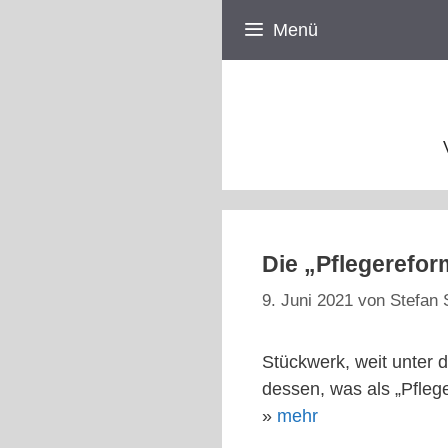
Zum
Menü
Inhalt
springen
Die „Pflegereform
9. Juni 2021
von
Stefan 
Stückwerk, weit unter 
dessen, was als „Pfleg
»
mehr