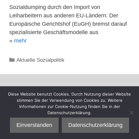
Sozialdumping durch den Import von
Leiharbeitern aus anderen EU-Ländern: Der
Europäische Gerichtshof (EuGH) bremst darauf
spezialisierte Geschäftsmodelle aus
»
mehr
Kategorien
Aktuelle Sozialpolitik
Diese Website benutzt Cookies. Durch Nutzung dieser Website
stimmen Sie der Verwendung von Cookies zu. Weitere
Informationen zur Cookie-Nutzung finden Sie in der
Datenschutzerklärung.
Einverstanden
Datenschutzerklärung