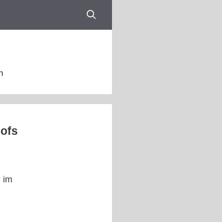
n
hofs
 im