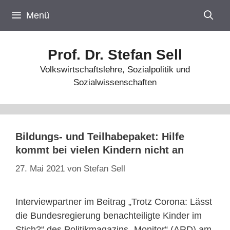
Zum
Menü
Inhalt
springen
Prof. Dr. Stefan Sell
Volkswirtschaftslehre, Sozialpolitik und
Sozialwissenschaften
Bildungs- und Teilhabepaket: Hilfe
kommt bei vielen Kindern nicht an
27. Mai 2021
von
Stefan Sell
Interviewpartner im Beitrag „Trotz Corona: Lässt
die Bundesregierung benachteiligte Kinder im
Stich?“ des Politikmagazins „Monitor“ (ARD) am