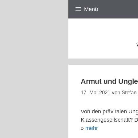
Zum
Menü
Inhalt
springen
Armut und Unglei
17. Mai 2021
von
Stefan 
Von den präviralen Ung
Klassengesellschaft? D
»
mehr