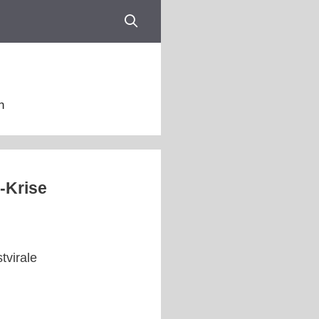
n
-Krise
tvirale