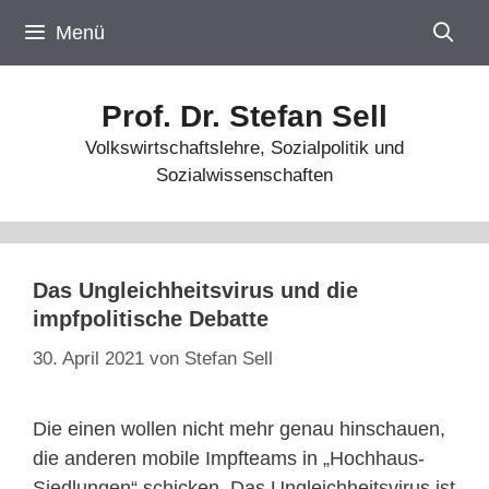
Zum
Menü
Inhalt
springen
Prof. Dr. Stefan Sell
Volkswirtschaftslehre, Sozialpolitik und
Sozialwissenschaften
Das Ungleichheitsvirus und die
impfpolitische Debatte
30. April 2021
von
Stefan Sell
Die einen wollen nicht mehr genau hinschauen,
die anderen mobile Impfteams in „Hochhaus-
Siedlungen“ schicken. Das Ungleichheitsvirus ist