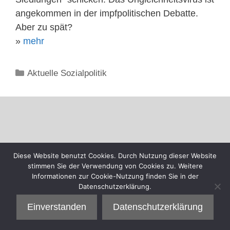
angekommen in der impfpolitischen Debatte.
Aber zu spät?
»
mehr
Kategorien
Aktuelle Sozialpolitik
Diese Website benutzt Cookies. Durch Nutzung dieser Website
stimmen Sie der Verwendung von Cookies zu. Weitere
Informationen zur Cookie-Nutzung finden Sie in der
Datenschutzerklärung.
Einverstanden
Datenschutzerklärung