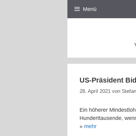
Zum
Menü
Inhalt
springen
US-Präsident Bi
28. April 2021
von
Stefan
Ein höherer Mindestlohn
Hunderttausende, wenn 
»
mehr