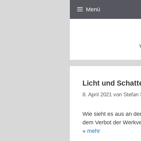
Zum
Menü
Inhalt
springen
Licht und Schatt
8. April 2021
von
Stefan 
Wie sieht es aus an de
dem Verbot der Werkver
»
mehr