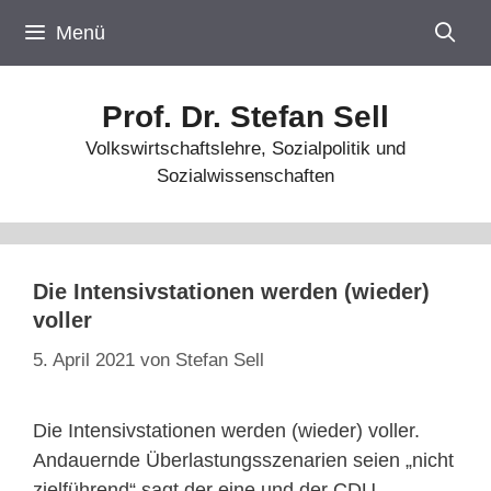
Zum
Menü
Inhalt
springen
Prof. Dr. Stefan Sell
Volkswirtschaftslehre, Sozialpolitik und
Sozialwissenschaften
Die Intensivstationen werden (wieder)
voller
5. April 2021
von
Stefan Sell
Die Intensivstationen werden (wieder) voller.
Andauernde Überlastungsszenarien seien „nicht
zielführend“ sagt der eine und der CDU-