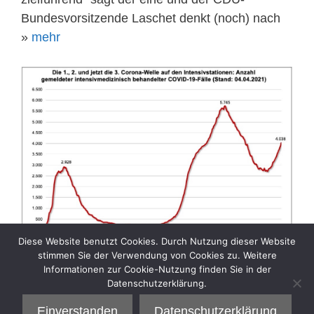
Bundesvorsitzende Laschet denkt (noch) nach
»
mehr
Diese Website benutzt Cookies. Durch Nutzung dieser Website
stimmen Sie der Verwendung von Cookies zu. Weitere
Informationen zur Cookie-Nutzung finden Sie in der
Datenschutzerklärung.
Kategorien
Aktuelle Sozialpolitik
Einverstanden
Datenschutzerklärung