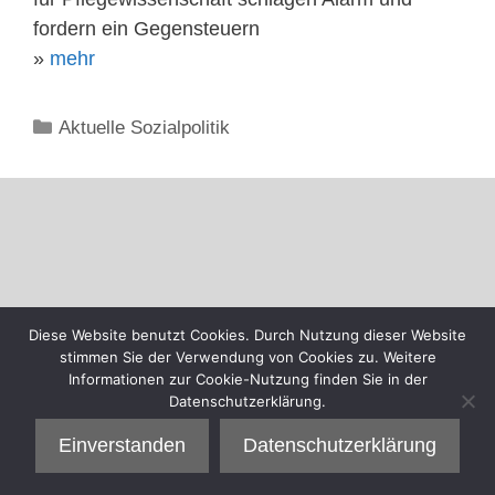
fordern ein Gegensteuern
»
mehr
Kategorien
Aktuelle Sozialpolitik
Diese Website benutzt Cookies. Durch Nutzung dieser Website
stimmen Sie der Verwendung von Cookies zu. Weitere
Informationen zur Cookie-Nutzung finden Sie in der
Datenschutzerklärung.
Einverstanden
Datenschutzerklärung