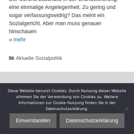
eine einmalige Angelegenheit. Zu gering und
sogar verfassungswidrig? Das meint ein
Sozialgericht. Aber man muss genauer
hinschauen
»
mehr
Kategorien
Aktuelle Sozialpolitik
Diese Website benutzt Cookies. Durch Nutzung dieser Website
stimmen Sie der Verwendung von Cookies zu. Weitere
Informationen zur Cookie-Nutzung finden Sie in der
Datenschutzerklärung.
Einverstanden
Datenschutzerklärung