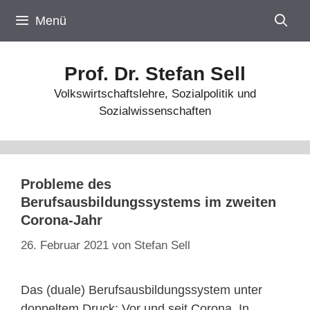
Zum
Menü
Inhalt
springen
Prof. Dr. Stefan Sell
Volkswirtschaftslehre, Sozialpolitik und
Sozialwissenschaften
Probleme des
Berufsausbildungssystems im zweiten
Corona-Jahr
26. Februar 2021
von
Stefan Sell
Das (duale) Berufsausbildungssystem unter
doppeltem Druck: Vor und seit Corona. In