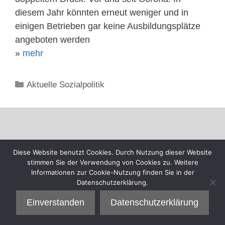
diesem Jahr könnten erneut weniger und in
einigen Betrieben gar keine Ausbildungsplätze
angeboten werden
»
mehr
Kategorien
Aktuelle Sozialpolitik
Diese Website benutzt Cookies. Durch Nutzung dieser Website
stimmen Sie der Verwendung von Cookies zu. Weitere
Informationen zur Cookie-Nutzung finden Sie in der
Datenschutzerklärung.
Einverstanden
Datenschutzerklärung