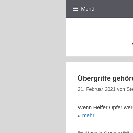
Zum
Menü
Inhalt
springen
Übergriffe gehör
21. Februar 2021
von
St
Wenn Helfer Opfer wer
»
mehr