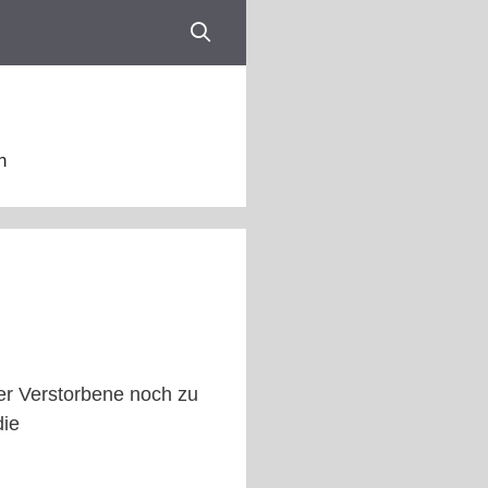
n
er Verstorbene noch zu
die