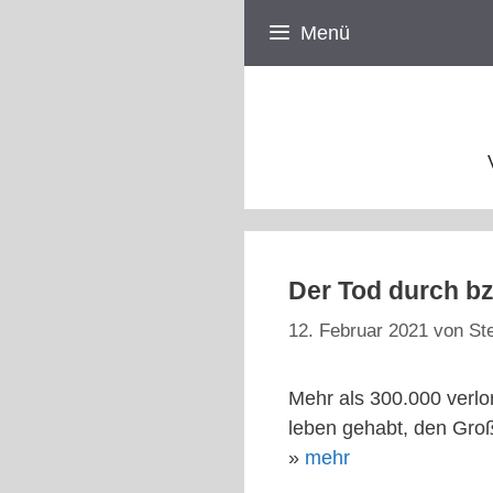
Zum
Menü
Inhalt
springen
Der Tod durch bz
12. Februar 2021
von
St
Mehr als 300.000 verlo
leben gehabt, den Groß
»
mehr