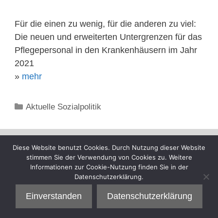
Für die einen zu wenig, für die anderen zu viel:
Die neuen und erweiterten Untergrenzen für das
Pflegepersonal in den Krankenhäusern im Jahr
2021
»
mehr
Kategorien
Aktuelle Sozialpolitik
Diese Website benutzt Cookies. Durch Nutzung dieser Website
stimmen Sie der Verwendung von Cookies zu. Weitere
Informationen zur Cookie-Nutzung finden Sie in der
Datenschutzerklärung.
Einverstanden
Datenschutzerklärung