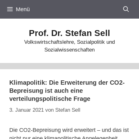
Zum
Menü
Inhalt
springen
Prof. Dr. Stefan Sell
Volkswirtschaftslehre, Sozialpolitik und
Sozialwissenschaften
Klimapolitik: Die Erweiterung der CO2-
Bepreisung ist auch eine
verteilungspolitische Frage
3. Januar 2021
von
Stefan Sell
Die CO2-Bepreisung wird erweitert – und das ist
nicht nur eine klimapolitische Angelegenheit,