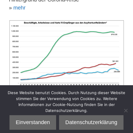
»
mehr
Diese Website benutzt Cookies. Durch Nutzung dieser Website
stimmen Sie der Verwendung von Cookies zu. Weitere
Informationen zur Cookie-Nutzung finden Sie in der
Datenschutzerklärung.
Kategorien
Aktuelle Sozialpolitik
Einverstanden
Datenschutzerklärung