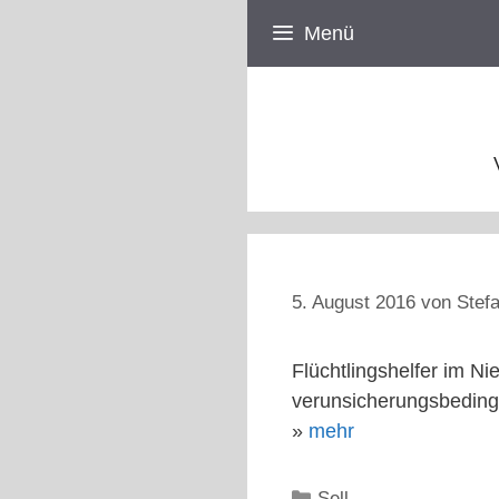
Zum
Menü
Inhalt
springen
5. August 2016
von
Stefa
Flüchtlingshelfer im 
verunsicherungsbedingt
»
mehr
Kategorien
Sell