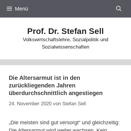
Zum
Menü
Inhalt
springen
Prof. Dr. Stefan Sell
Volkswirtschaftslehre, Sozialpolitik und
Sozialwissenschaften
Die Altersarmut ist in den
zurückliegenden Jahren
überdurchschnittlich angestiegen
24. November 2020
von
Stefan Sell
„Die meisten sind gut versorgt“ und gleichzeitig:
Die Altersarmut wird weiter wachsen. Kein