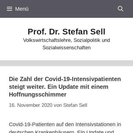
Zum
Menü
Inhalt
springen
Prof. Dr. Stefan Sell
Volkswirtschaftslehre, Sozialpolitik und
Sozialwissenschaften
Die Zahl der Covid-19-Intensivpatienten
steigt weiter. Ein Update mit einem
Hoffnungsschimmer
16. November 2020
von
Stefan Sell
Covid-19-Patienten auf den Intensivstationen in
deutschen Krankenhäusern. Ein Update und