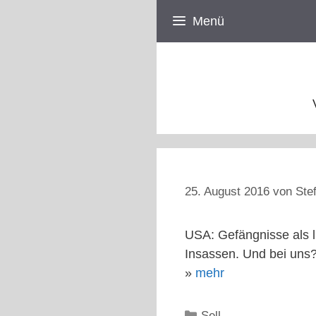
Zum
Menü
Inhalt
springen
25. August 2016
von
Ste
USA: Gefängnisse als l
Insassen. Und bei uns
»
mehr
Kategorien
Sell