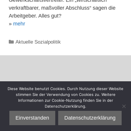
verkraftbarer, maßvoller Abschluss“ sagen die
Arbeitgeber. Alles gut?
»
mehr
Kategorien
Aktuelle Sozialpolitik
Diese Website benutzt Cookies. Durch Nutzung dieser Website
stimmen Sie der Verwendung von Cookies zu. Weitere
Informationen zur Cookie-Nutzung finden Sie in der
Datenschutzerklärung.
Einverstanden
Datenschutzerklärung