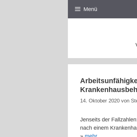
Zum
Menü
Inhalt
springen
Arbeitsunfähigke
Krankenhausbeh
14. Oktober 2020
von
St
Jenseits der Fallzahlen
nach einem Krankenhaus
»
mehr