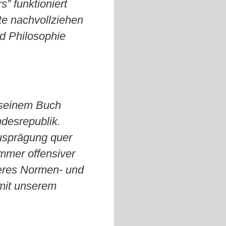
” funktioniert
te nachvollziehen
d Philosophie
.
n seinem Buch
ndesrepublik.
Ausprägung quer
mmer offensiver
nderes Normen- und
 mit unserem