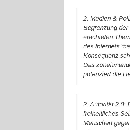
2. Medien & Poli
Begrenzung der 
erachteten Them
des Internets ma
Konsequenz schw
Das zunehmende C
potenziert die H
3. Autorität 2.0:
freiheitliches S
Menschen gegenü