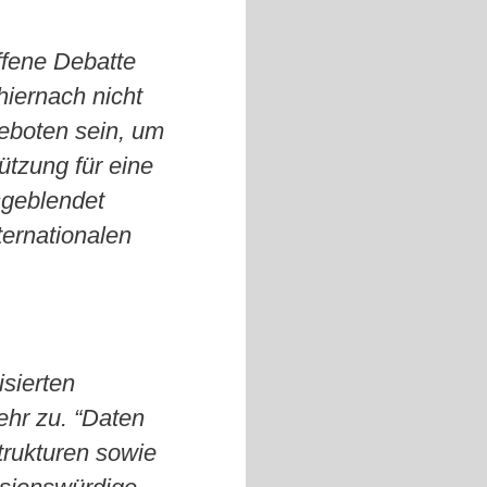
ffene Debatte
hiernach nicht
geboten sein, um
ützung für eine
sgeblendet
ternationalen
isierten
hr zu. “Daten
Strukturen sowie