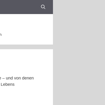
n
se – und von denen
n Lebens