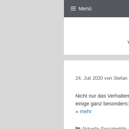
Zum
Menü
Inhalt
springen
24. Juli 2020
von
Stefan 
Nicht nur das Verhalte
einige ganz besonders:
»
mehr
Kategorien
Aktuelle Sozialpolitik