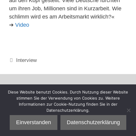
auf den Kopf gestellt: Viele Deutsche fürchten
um ihren Job, Millionen sind in Kurzarbeit. Wie
schlimm wird es am Arbeitsmarkt wirklich?«
➔
Video
Kategorien
Interview
Diese Website benutzt Cookies. Durch Nutzung dieser Website
stimmen Sie der Verwendung von Cookies zu. Weitere
Informationen zur Cookie-Nutzung finden Sie in der
Datenschutzerklärung.
Einverstanden
Datenschutzerklärung