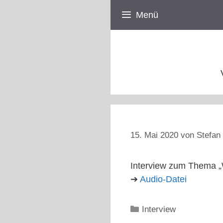
Zum
Menü
Inhalt
springen
15. Mai 2020
von
Stefan 
Interview zum Thema „W
➔
Audio-Datei
Kategorien
Interview