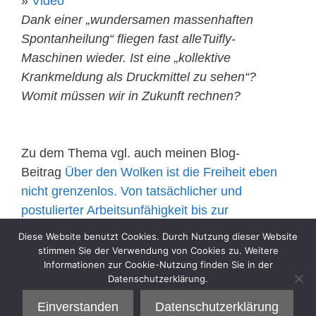
»
Video
Dank einer „wundersamen massenhaften
Spontanheilung“ fliegen fast alleTuifly-
Maschinen wieder. Ist eine „kollektive
Krankmeldung als Druckmittel zu sehen“?
Womit müssen wir in Zukunft rechnen?
Zu dem Thema vgl. auch meinen Blog-
Beitrag
Über den Wolken ist die Freiheit eben
nicht grenzenlos. Von tatsächlicher und
postulierter Arbeitsunfähigkeit bis zur
„Ryanairisierung“ einer Branche
vom 7. Oktober
Diese Website benutzt Cookies. Durch Nutzung dieser Website
2016.
stimmen Sie der Verwendung von Cookies zu. Weitere
Informationen zur Cookie-Nutzung finden Sie in der
Datenschutzerklärung.
Kategorien
Sell
Einverstanden
Datenschutzerklärung