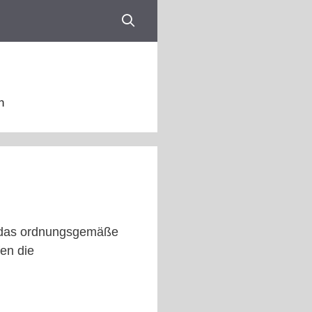
n
n das ordnungsgemäße
en die