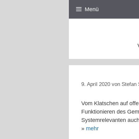
Zum
Menü
Inhalt
springen
9. April 2020
von
Stefan 
Vom Klatschen auf off
Funktionieren des Geme
Systemrelevanten auch
»
mehr