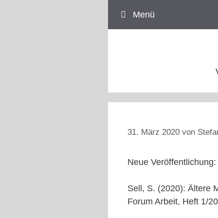
Zum
Menü
Inhalt
springen
31. März 2020
von
Stefa
Neue Veröffentlichung:
Sell, S. (2020): Älter
Forum Arbeit, Heft 1/2