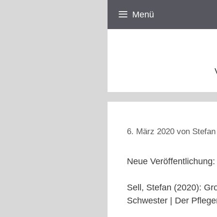
Zum
Menü
Inhalt
springen
6. März 2020
von
Stefan
Neue Veröffentlichung:
Sell, Stefan (2020): Gr
Schwester | Der Pfleger