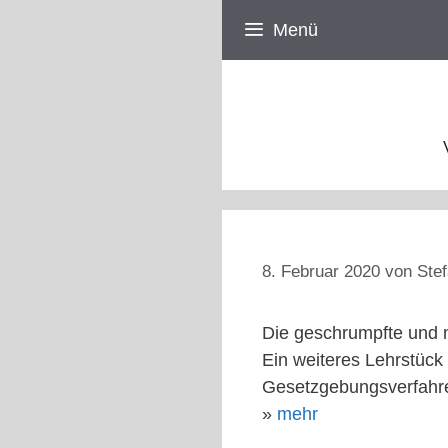
Zum
Menü
Inhalt
springen
8. Februar 2020
von
Stef
Die geschrumpfte und m
Ein weiteres Lehrstück 
Gesetzgebungsverfahr
»
mehr